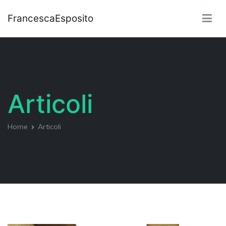
FrancescaEsposito
Articoli
Home
Articoli