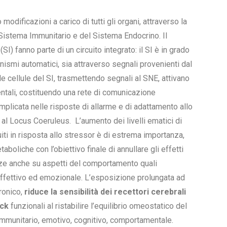
modificazioni a carico di tutti gli organi, attraverso la
istema Immunitario e del Sistema Endocrino. Il
) fanno parte di un circuito integrato: il SI è in grado
nismi automatici, sia attraverso segnali provenienti dal
e cellule del SI, trasmettendo segnali al SNE, attivano
tali, costituendo una rete di comunicazione
mplicata nelle risposte di allarme e di adattamento allo
 al Locus Coeruleus. L’aumento dei livelli ematici di
iti in risposta allo stressor è di estrema importanza,
oliche con l’obiettivo finale di annullare gli effetti
uenze anche su aspetti del comportamento quali
no affettivo ed emozionale. L’esposizione prolungata ad
cronico,
riduce la sensibilità dei recettori cerebrali
ack
funzionali al ristabilire l’equilibrio omeostatico del
immunitario, emotivo, cognitivo, comportamentale.