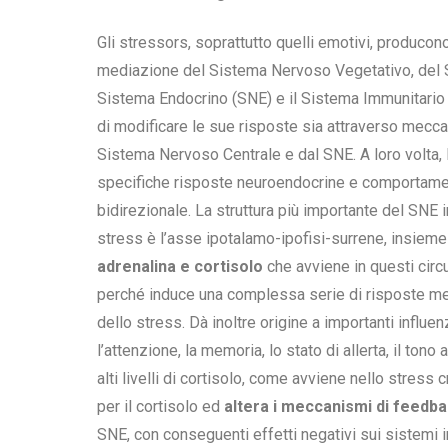
Gli stressors, soprattutto quelli emotivi, producono 
mediazione del Sistema Nervoso Vegetativo, del S
Sistema Endocrino (SNE) e il Sistema Immunitario (SI
di modificare le sue risposte sia attraverso mecca
Sistema Nervoso Centrale e dal SNE. A loro volta, l
specifiche risposte neuroendocrine e comportamen
bidirezionale.
La struttura più importante del SNE i
stress è l’asse ipotalamo-ipofisi-surrene, insieme
adrenalina e cortisolo
che avviene in questi circu
perché induce una complessa serie di risposte metab
dello stress. Dà inoltre origine a importanti infl
l’attenzione, la memoria, lo stato di allerta, il to
alti livelli di cortisolo, come avviene nello stress 
per il cortisolo ed
altera i meccanismi di feedb
SNE, con conseguenti effetti negativi sui sistemi 