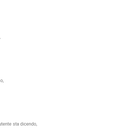
,
o,
’utente sta dicendo,