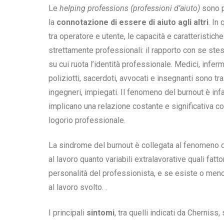
Le
helping professions (professioni d’aiuto)
sono p
la
connotazione di essere di aiuto agli altri
. In
tra operatore e utente, le capacità e caratteristich
strettamente professionali: il rapporto con se stes
su cui ruota l’identità professionale. Medici, infermie
poliziotti, sacerdoti, avvocati e insegnanti sono t
ingegneri, impiegati. Il fenomeno del burnout è infa
implicano una relazione costante e significativa co
logorio professionale.
La sindrome del burnout è collegata al fenomeno 
al lavoro quanto variabili extralavorative quali fattor
personalità del professionista, e se esiste o meno 
al lavoro svolto. .
I principali
sintomi
, tra quelli indicati da Cherniss,